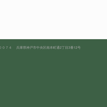
： 〒６５１－００７４ 兵庫県神戸市中央区南本町通2丁目3番12号